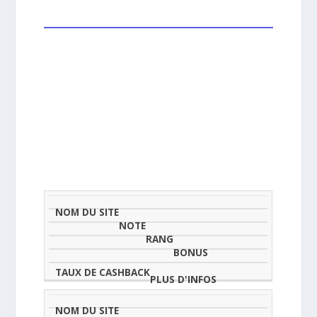
NOM
NOTE
TAU
DU
(SUR
CLASSEMENT
BONUS
CAS
SITE
5)