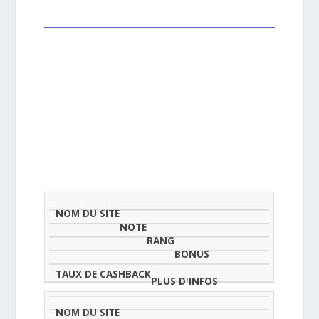
NOM
NOTE
TAU
DU
(SUR
CLASSEMENT
BONUS
CAS
SITE
5)