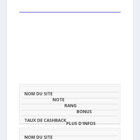
NOM
NOTE
TAU
DU
(SUR
CLASSEMENT
BONUS
CAS
SITE
5)