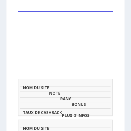
NOM
NOTE
TAU
DU
(SUR
CLASSEMENT
BONUS
CAS
SITE
5)