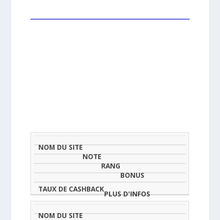
NOM
NOTE
TAU
DU
(SUR
CLASSEMENT
BONUS
CAS
SITE
5)