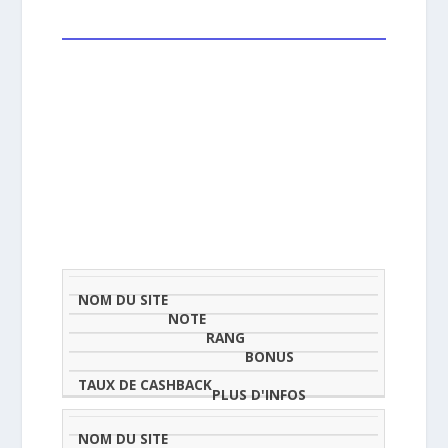
NOM
NOTE
TAU
DU
(SUR
CLASSEMENT
BONUS
CAS
SITE
5)