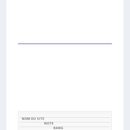
NOM
NOTE
TAUX DE
DU
(SUR
CLASSEMENT
BONUS
CASHBACK