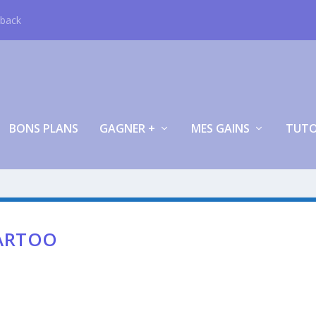
hback
BONS PLANS
GAGNER +
MES GAINS
TUT
PARTOO