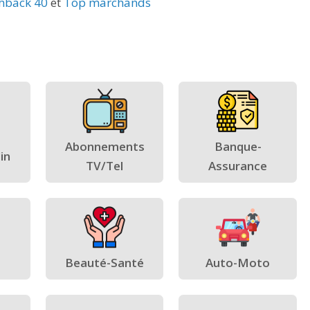
hback 40
et
Top marchands
Abonnements
Banque-
in
TV/Tel
Assurance
Beauté-Santé
Auto-Moto