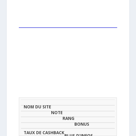
NOM
NOTE
TAU
DU
(SUR
CLASSEMENT
BONUS
CAS
SITE
5)