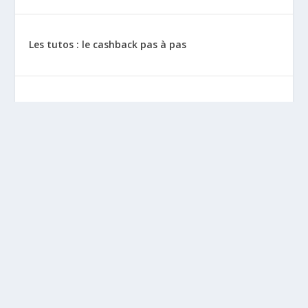
Les tutos : le cashback pas à pas
La vie de sitescashback
Gains (preuves de paiement)
Mentions Légales
BLOGS À DÉCOUVRIR