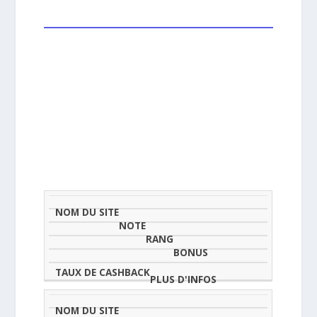
NOM
NOTE
TAU
DU
(SUR
CLASSEMENT
BONUS
CAS
SITE
5)