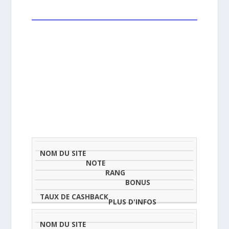
NOM
NOTE
TAU
DU
(SUR
CLASSEMENT
BONUS
CAS
SITE
5)