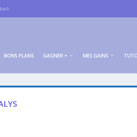
hback
BONS PLANS
GAGNER +
MES GAINS
TUT
ALYS