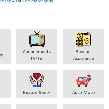
hback 40
et
Top marchands
Abonnements
Banque-
in
TV/Tel
Assurance
Beauté-Santé
Auto-Moto