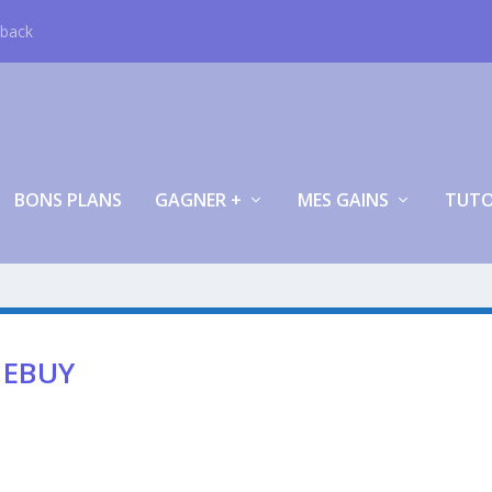
hback
BONS PLANS
GAGNER +
MES GAINS
TUT
DEBUY