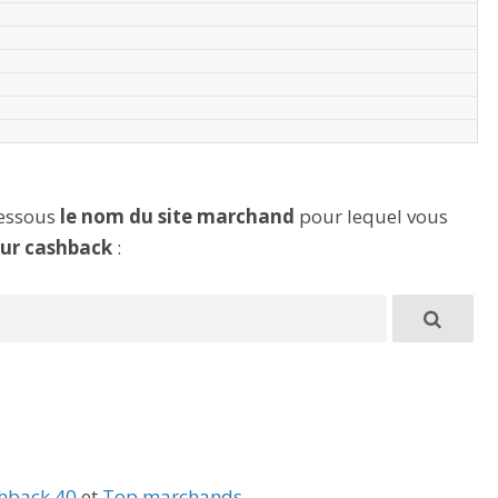
dessous
le nom du site marchand
pour lequel vous
eur cashback
:
hback 40
et
Top marchands