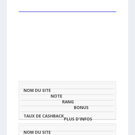
NOM
NOTE
TAU
DU
(SUR
CLASSEMENT
BONUS
CAS
SITE
5)