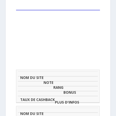
NOM
NOTE
TAU
DU
(SUR
CLASSEMENT
BONUS
CAS
SITE
5)