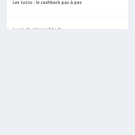
Les tutos : le cashback pas à pas
La vie de sitescashback
Gains (preuves de paiement)
Mentions Légales
BLOGS À DÉCOUVRIR
Leclubargent