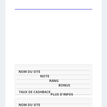
NOM
NOTE
TAU
DU
(SUR
CLASSEMENT
BONUS
CAS
SITE
5)